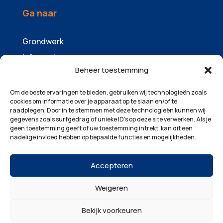
Ga naar
Grondwerk
Infrawerk
Beheer toestemming
Sloopwerk
Containers & zandhandel
Om de beste ervaringen te bieden, gebruiken wij technologieën zoals
cookies om informatie over je apparaat op te slaan en/of te
Machinepark
raadplegen. Door in te stemmen met deze technologieën kunnen wij
gegevens zoals surfgedrag of unieke ID's op deze site verwerken. Als je
Over ons
geen toestemming geeft of uw toestemming intrekt, kan dit een
Projecten
nadelige invloed hebben op bepaalde functies en mogelijkheden.
Contact
Accepteren
Weigeren
© 2025 Odijk-Zwanenburg VOF | Realisatie:
Bekijk voorkeuren
Signatures