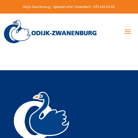
Odijk-Zwanenburg – Spaceshuttle 1 Amersfoort – 033 455 09 40