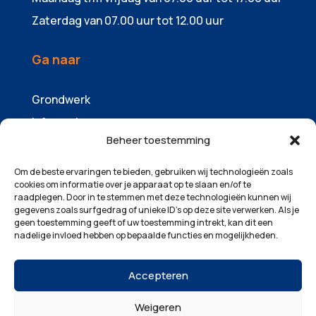
Zaterdag van 07.00 uur tot 12.00 uur
Ga naar
Grondwerk
Infrawerk
Beheer toestemming
Sloopwerk
Containers & zandhandel
Om de beste ervaringen te bieden, gebruiken wij technologieën zoals
cookies om informatie over je apparaat op te slaan en/of te
Machinepark
raadplegen. Door in te stemmen met deze technologieën kunnen wij
gegevens zoals surfgedrag of unieke ID's op deze site verwerken. Als je
Over ons
geen toestemming geeft of uw toestemming intrekt, kan dit een
Projecten
nadelige invloed hebben op bepaalde functies en mogelijkheden.
Contact
Accepteren
Weigeren