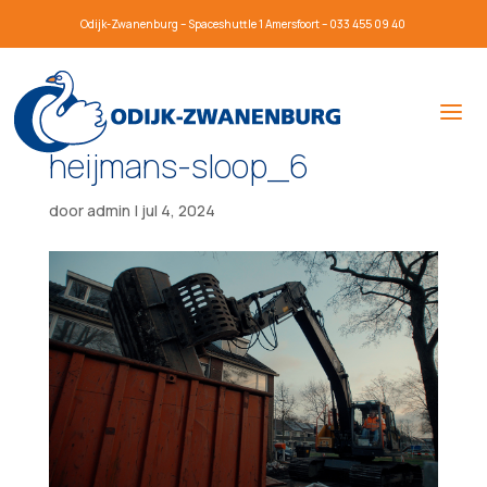
Odijk-Zwanenburg – Spaceshuttle 1 Amersfoort – 033 455 09 40
heijmans-sloop_6
door
admin
|
jul 4, 2024