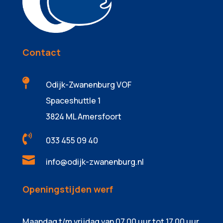
Contact

Odijk-Zwanenburg VOF
Spaceshuttle 1
3824 ML Amersfoort

033 455 09 40

info@odijk-zwanenburg.nl
Openingstijden werf
Maandag t/m vrijdag van 07.00 uur tot 17.00 uur