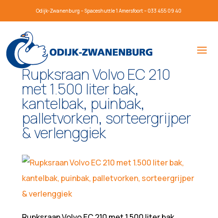
Odijk-Zwanenburg – Spaceshuttle 1 Amersfoort – 033 455 09 40
Rupksraan Volvo EC 210
met 1.500 liter bak,
kantelbak, puinbak,
palletvorken, sorteergrijper
& verlenggiek
Rupksraan Volvo EC 210 met 1.500 liter bak,