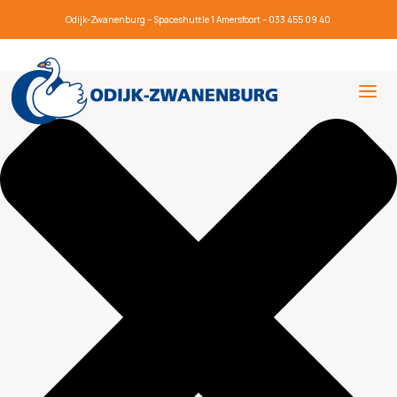
Beheer toestemming
Odijk-Zwanenburg – Spaceshuttle 1 Amersfoort – 033 455 09 40