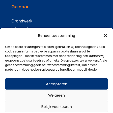
Ga naar
Grondwerk
Infrawerk
Beheer toestemming
Sloopwerk
Containers & zandhandel
Om de beste ervaringen te bieden, gebruiken wij technologieën zoals
cookies om informatie over je apparaat op te slaan en/of te
Machinepark
raadplegen. Door in te stemmen met deze technologieën kunnen wij
gegevens zoals surfgedrag of unieke ID's op deze site verwerken. Als je
Over ons
geen toestemming geeft of uw toestemming intrekt, kan dit een
Projecten
nadelige invloed hebben op bepaalde functies en mogelijkheden.
Contact
Accepteren
Weigeren
© 2025 Odijk-Zwanenburg VOF | Realisatie:
Bekijk voorkeuren
Signatures