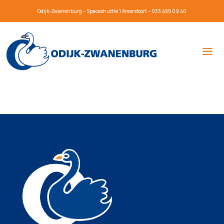
Odijk-Zwanenburg – Spaceshuttle 1 Amersfoort – 033 455 09 40