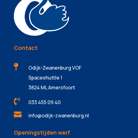
Contact

Odijk-Zwanenburg VOF
Spaceshuttle 1
3824 ML Amersfoort

033 455 09 40

info@odijk-zwanenburg.nl
Openingstijden werf