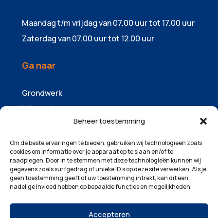
Maandag t/m vrijdag van 07.00 uur tot 17.00 uur
Zaterdag van 07.00 uur tot 12.00 uur
Ga naar
Grondwerk
Infrawerk
Beheer toestemming
Sloopwerk
Containers & zandhandel
Om de beste ervaringen te bieden, gebruiken wij technologieën zoals
cookies om informatie over je apparaat op te slaan en/of te
Machinepark
raadplegen. Door in te stemmen met deze technologieën kunnen wij
gegevens zoals surfgedrag of unieke ID's op deze site verwerken. Als je
Over ons
geen toestemming geeft of uw toestemming intrekt, kan dit een
Projecten
nadelige invloed hebben op bepaalde functies en mogelijkheden.
Contact
Accepteren