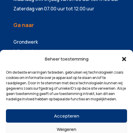
Zaterdag van 07.00 uur tot 12.00 uur
Ga naar
Grondwerk
Infrawerk
Beheer toestemming
Sloopwerk
Containers & zandhandel
Om de beste ervaringen te bieden, gebruiken wij technologieën zoals
cookies om informatie over je apparaat op te slaan en/of te
Machinepark
raadplegen. Door in te stemmen met deze technologieën kunnen wij
gegevens zoals surfgedrag of unieke ID's op deze site verwerken. Als je
Over ons
geen toestemming geeft of uw toestemming intrekt, kan dit een
Projecten
nadelige invloed hebben op bepaalde functies en mogelijkheden.
Contact
Accepteren
Weigeren