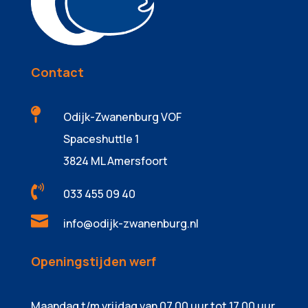
Contact

Odijk-Zwanenburg VOF
Spaceshuttle 1
3824 ML Amersfoort

033 455 09 40

info@odijk-zwanenburg.nl
Openingstijden werf
Maandag t/m vrijdag van 07.00 uur tot 17.00 uur