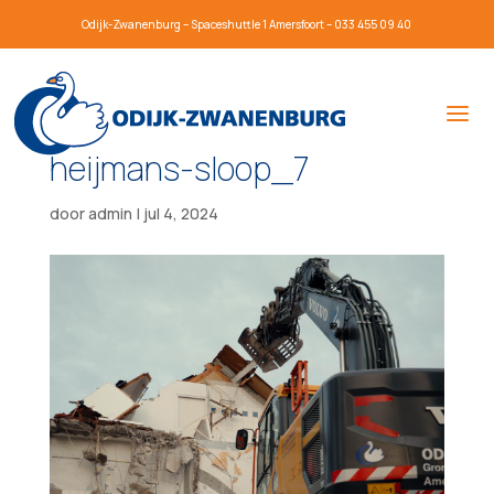
Odijk-Zwanenburg – Spaceshuttle 1 Amersfoort – 033 455 09 40
heijmans-sloop_7
door
admin
|
jul 4, 2024