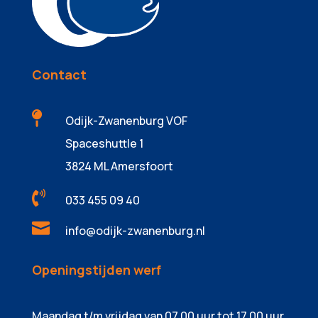
Contact

Odijk-Zwanenburg VOF
Spaceshuttle 1
3824 ML Amersfoort

033 455 09 40

info@odijk-zwanenburg.nl
Openingstijden werf
Maandag t/m vrijdag van 07.00 uur tot 17.00 uur