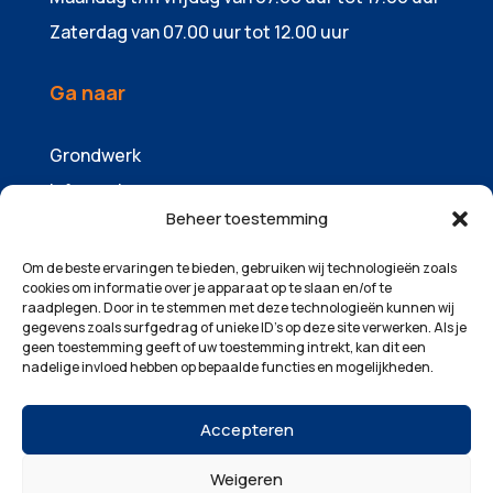
Zaterdag van 07.00 uur tot 12.00 uur
Ga naar
Grondwerk
Infrawerk
Beheer toestemming
Sloopwerk
Containers & zandhandel
Om de beste ervaringen te bieden, gebruiken wij technologieën zoals
cookies om informatie over je apparaat op te slaan en/of te
Machinepark
raadplegen. Door in te stemmen met deze technologieën kunnen wij
gegevens zoals surfgedrag of unieke ID's op deze site verwerken. Als je
Over ons
geen toestemming geeft of uw toestemming intrekt, kan dit een
Projecten
nadelige invloed hebben op bepaalde functies en mogelijkheden.
Contact
Accepteren
Weigeren