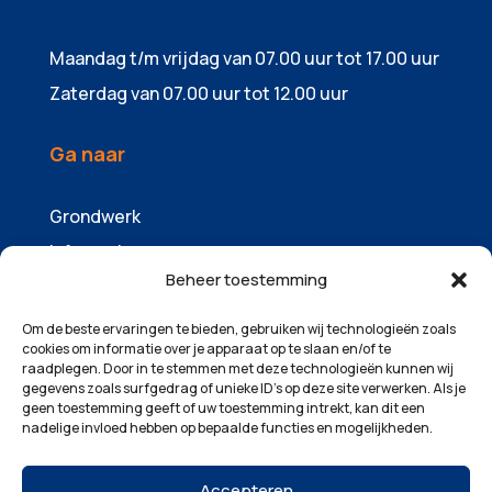
Maandag t/m vrijdag van 07.00 uur tot 17.00 uur
Zaterdag van 07.00 uur tot 12.00 uur
Ga naar
Grondwerk
Infrawerk
Beheer toestemming
Sloopwerk
Containers & zandhandel
Om de beste ervaringen te bieden, gebruiken wij technologieën zoals
cookies om informatie over je apparaat op te slaan en/of te
Machinepark
raadplegen. Door in te stemmen met deze technologieën kunnen wij
gegevens zoals surfgedrag of unieke ID's op deze site verwerken. Als je
Over ons
geen toestemming geeft of uw toestemming intrekt, kan dit een
Projecten
nadelige invloed hebben op bepaalde functies en mogelijkheden.
Contact
Accepteren