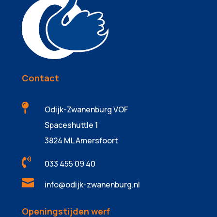
Contact

Odijk-Zwanenburg VOF
Spaceshuttle 1
3824 ML Amersfoort

033 455 09 40

info@odijk-zwanenburg.nl
Openingstijden werf