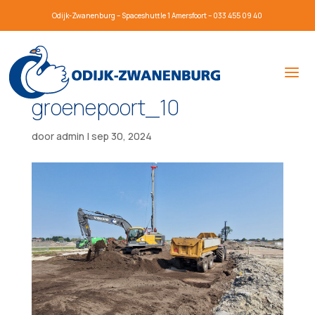
Odijk-Zwanenburg – Spaceshuttle 1 Amersfoort – 033 455 09 40
groenepoort_10
door
admin
|
sep 30, 2024