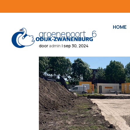
HOME
groenepoort_6
door
admin
|
sep 30, 2024