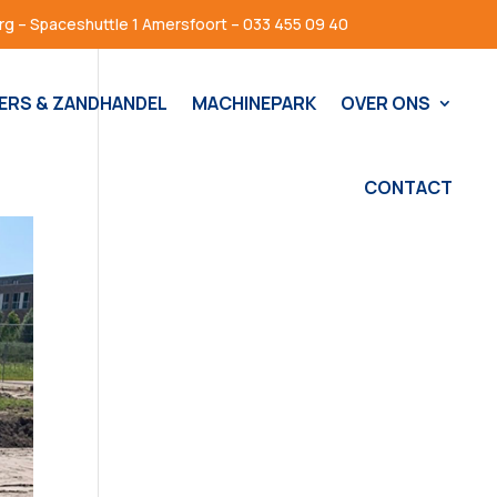
g – Spaceshuttle 1 Amersfoort – 033 455 09 40
ERS & ZANDHANDEL
MACHINEPARK
OVER ONS
CONTACT