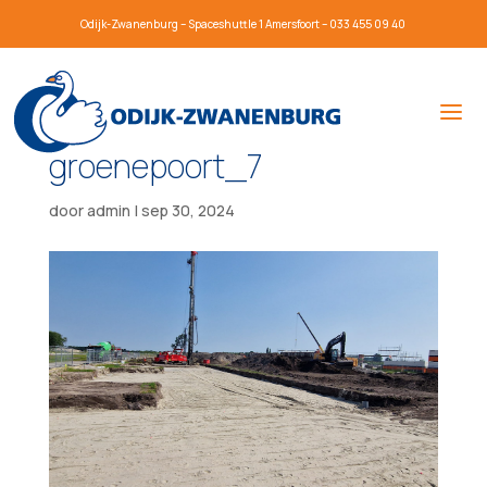
Odijk-Zwanenburg – Spaceshuttle 1 Amersfoort – 033 455 09 40
groenepoort_7
door
admin
|
sep 30, 2024