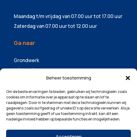
Maandag t/m vrijdag van 07.00 uur tot 17.00 uur
Zaterdag van 07.00 uur tot 12.00 uur
Ga naar
Grondwerk
Infrawerk
Beheer toestemming
Sloopwerk
Containers & zandhandel
Om de beste ervaringen te bieden, gebruiken wij technologieën zoals
cookies om informatie over je apparaat op te slaan en/of te
Machinepark
raadplegen. Door in te stemmen met deze technologieën kunnen wij
gegevens zoals surfgedrag of unieke ID's op deze site verwerken. Als je
Over ons
geen toestemming geeft of uw toestemming intrekt, kan dit een
Projecten
nadelige invloed hebben op bepaalde functies en mogelijkheden.
Contact
Accepteren