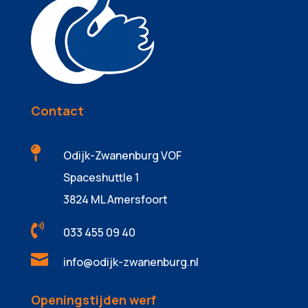
Contact

Odijk-Zwanenburg VOF
Spaceshuttle 1
3824 ML Amersfoort

033 455 09 40

info@odijk-zwanenburg.nl
Openingstijden werf