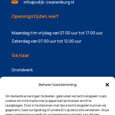

info@odijk-zwanenburg.nl
Openingstijden werf
Maandag t/m vrijdag van 07.00 uur tot 17.00 uur
Zaterdag van 07.00 uur tot 12.00 uur
Ga naar
Grondwerk
Infrawerk
Beheer toestemming
Sloopwerk
Containers & zandhandel
Om de beste ervaringen te bieden, gebruiken wij technologieën zoals
cookies om informatie over je apparaat op te slaan en/of te
Machinepark
raadplegen. Door in te stemmen met deze technologieën kunnen wij
gegevens zoals surfgedrag of unieke ID's op deze site verwerken. Als je
Over ons
geen toestemming geeft of uw toestemming intrekt, kan dit een