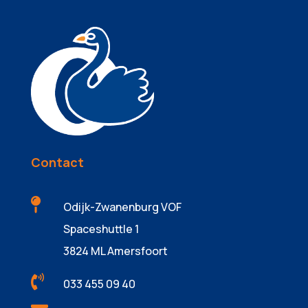
Contact

Odijk-Zwanenburg VOF
Spaceshuttle 1
3824 ML Amersfoort

033 455 09 40