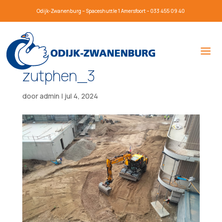
Odijk-Zwanenburg – Spaceshuttle 1 Amersfoort – 033 455 09 40
zutphen_3
door
admin
|
jul 4, 2024