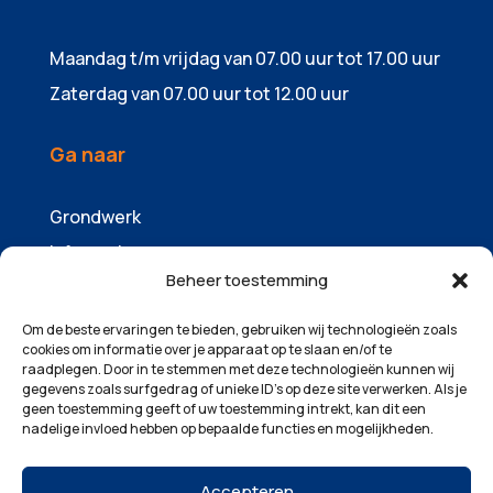
Maandag t/m vrijdag van 07.00 uur tot 17.00 uur
Zaterdag van 07.00 uur tot 12.00 uur
Ga naar
Grondwerk
Infrawerk
Beheer toestemming
Sloopwerk
Containers & zandhandel
Om de beste ervaringen te bieden, gebruiken wij technologieën zoals
cookies om informatie over je apparaat op te slaan en/of te
Machinepark
raadplegen. Door in te stemmen met deze technologieën kunnen wij
gegevens zoals surfgedrag of unieke ID's op deze site verwerken. Als je
Over ons
geen toestemming geeft of uw toestemming intrekt, kan dit een
Projecten
nadelige invloed hebben op bepaalde functies en mogelijkheden.
Contact
Accepteren