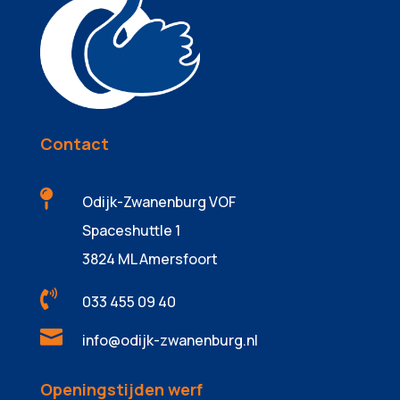
Contact

Odijk-Zwanenburg VOF
Spaceshuttle 1
3824 ML Amersfoort

033 455 09 40

info@odijk-zwanenburg.nl
Openingstijden werf