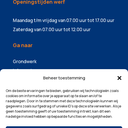
Openingstijden werf
Maandag t/m vrijdag van 07.00 uur tot 17.00 uur
Zaterdag van 07.00 uur tot 12.00 uur
Ga naar
Grondwerk
Infrawerk
Beheer toestemming
Sloopwerk
Containers & zandhandel
Om de beste ervaringen te bieden, gebruiken wij technologieën zoals
cookies om informatie over je apparaat op te slaan en/of te
Machinepark
raadplegen. Door in te stemmen met deze technologieën kunnen wij
gegevens zoals surfgedrag of unieke ID's op deze site verwerken. Als je
Over ons
geen toestemming geeft of uw toestemming intrekt, kan dit een
Projecten
nadelige invloed hebben op bepaalde functies en mogelijkheden.
Contact