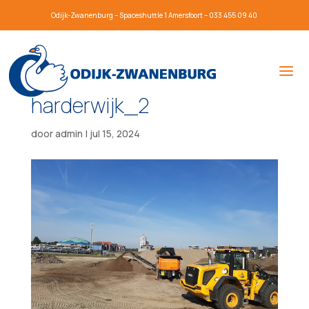
Odijk-Zwanenburg – Spaceshuttle 1 Amersfoort – 033 455 09 40
harderwijk_2
door
admin
|
jul 15, 2024