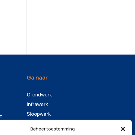
Ga naar
Grondwerk
Infrawerk
Sloopwerk
t
Containers & zandhandel
Beheer toestemming
Machinepark