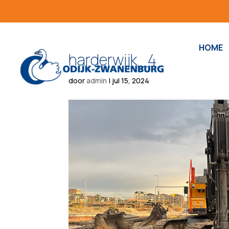
HOME
harderwijk_4
door
admin
|
jul 15, 2024