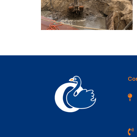
Co

