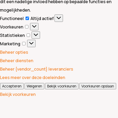
dit een nadelige invloed hebben op bepaalde functies en
mogelijkheden.
Functioneel
Functioneel
Altijd actief
Voorkeuren
Voorkeuren
Statistieken
Statistieken
Marketing
Marketing
Beheer opties
Beheer diensten
Beheer {vendor_count} leveranciers
Lees meer over deze doeleinden
Accepteren
Weigeren
Bekijk voorkeuren
Voorkeuren opslaan
Bekijk voorkeuren