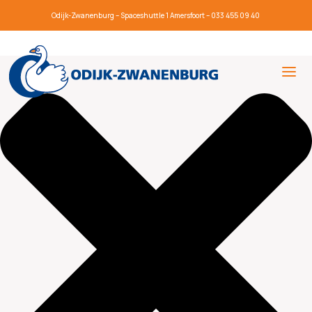
Beheer toestemming
Odijk-Zwanenburg – Spaceshuttle 1 Amersfoort – 033 455 09 40