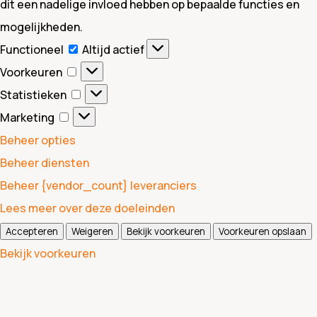
dit een nadelige invloed hebben op bepaalde functies en
mogelijkheden.
Functioneel
Functioneel
Altijd actief
Voorkeuren
Voorkeuren
Statistieken
Statistieken
Marketing
Marketing
Beheer opties
Beheer diensten
Beheer {vendor_count} leveranciers
Lees meer over deze doeleinden
Accepteren
Weigeren
Bekijk voorkeuren
Voorkeuren opslaan
Bekijk voorkeuren