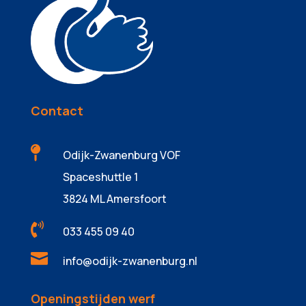
Contact

Odijk-Zwanenburg VOF
Spaceshuttle 1
3824 ML Amersfoort

033 455 09 40

info@odijk-zwanenburg.nl
Openingstijden werf