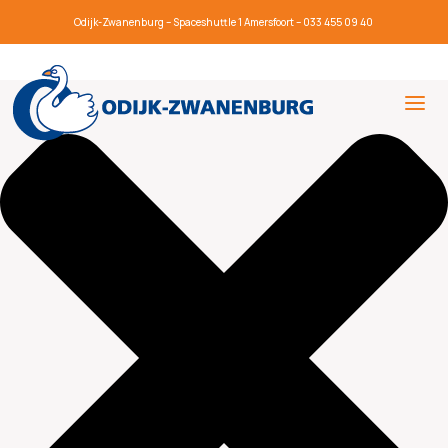
Beheer toestemming
Odijk-Zwanenburg – Spaceshuttle 1 Amersfoort – 033 455 09 40