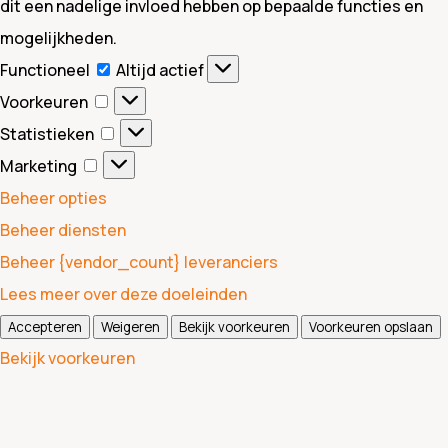
dit een nadelige invloed hebben op bepaalde functies en
mogelijkheden.
Functioneel
Functioneel
Altijd actief
Voorkeuren
Voorkeuren
Statistieken
Statistieken
Marketing
Marketing
Beheer opties
Beheer diensten
Beheer {vendor_count} leveranciers
Lees meer over deze doeleinden
Accepteren
Weigeren
Bekijk voorkeuren
Voorkeuren opslaan
Bekijk voorkeuren