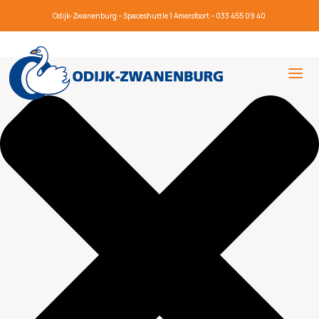
Beheer toestemming
Odijk-Zwanenburg – Spaceshuttle 1 Amersfoort – 033 455 09 40