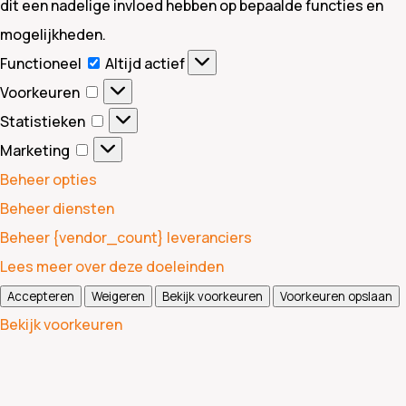
dit een nadelige invloed hebben op bepaalde functies en
mogelijkheden.
Functioneel
Functioneel
Altijd actief
Voorkeuren
Voorkeuren
Statistieken
Statistieken
Marketing
Marketing
Beheer opties
Beheer diensten
Beheer {vendor_count} leveranciers
Lees meer over deze doeleinden
Accepteren
Weigeren
Bekijk voorkeuren
Voorkeuren opslaan
Bekijk voorkeuren