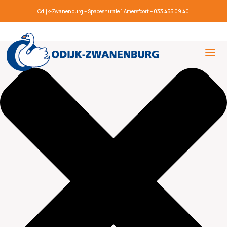
Beheer toestemming
Odijk-Zwanenburg – Spaceshuttle 1 Amersfoort – 033 455 09 40